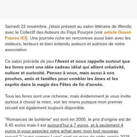
Samedi 22 novembre, j'étais présent au salon littéraire de Iffendic
avec le Collectif des Auteurs du Pays Pourpré (voir
article Ouest-
France ICI
). Une journée riche en rencontres aussi bien avec les
visiteurs, lecteurs et bien entendu auteurs et autrices de notre
association.
Ce salon précède de peu
l'Avent et nous rappelle surtout que
les livres sont une idée cadeau idéal qui allient créativité,
culture et curiosité. Pensez à vous, mais aussi à vos
proches, amis et familles pour combler les âmes et les
esprits dans la magie des Fêtes de fin d'année.
Tous les livres sont une richesse, mais évidemment je vous invite
surtout à choisir le mien, voir les miens puisque mon premier
recueil est également toujours disponible.
"Romances de bohème" est sorti en 2000, le prix d'origine est de
9.45 euros mais il est
aujourd'hui à 7 euros, et à seulement 4
euros si vous associez votre achat avec mon tout nouveau
recueil "L'autre comme Lune"
sorti en mars de cette année 2025.