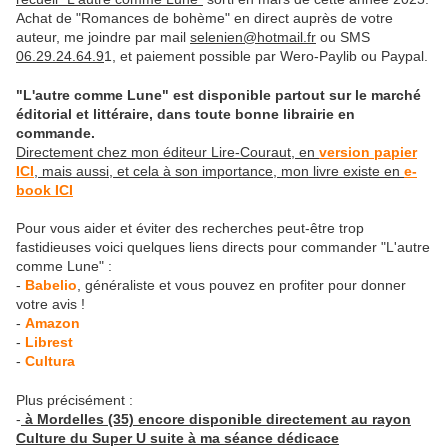
Achat de "Romances de bohème" en direct auprès de votre
auteur, me joindre par mail
selenien@hotmail.fr
ou SMS
06.29.24.64.9
1, et paiement possible par Wero-Paylib ou Paypal.
"L'autre comme Lune" est disponible partout sur le marché
éditorial et littéraire, dans toute bonne librairie en
commande.
Directement chez mon éditeur Lire-Couraut, en
version papier
ICI
, mais aussi, et cela à son importance, mon livre existe en
e-
book ICI
Pour vous aider et éviter des recherches peut-être trop
fastidieuses voici quelques liens directs pour commander "L'autre
comme Lune" :
-
Babelio
, généraliste et vous pouvez en profiter pour donner
votre avis !
-
Amazon
-
Librest
-
Cultura
Plus précisément :
-
à Mordelles (35) encore disponible directement au rayon
Culture du Super U suite à ma séance dédicace