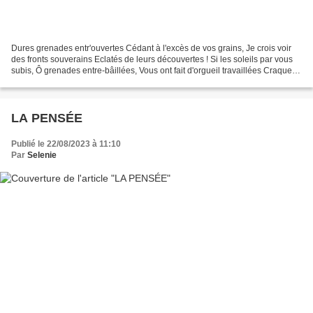
Dures grenades entr'ouvertes Cédant à l'excès de vos grains, Je crois voir
des fronts souverains Eclatés de leurs découvertes ! Si les soleils par vous
subis, Ô grenades entre-bâillées, Vous ont fait d'orgueil travaillées Craquer
les cloisons de rubis,...
LA PENSÉE
Publié le 22/08/2023 à 11:10
Par
Selenie