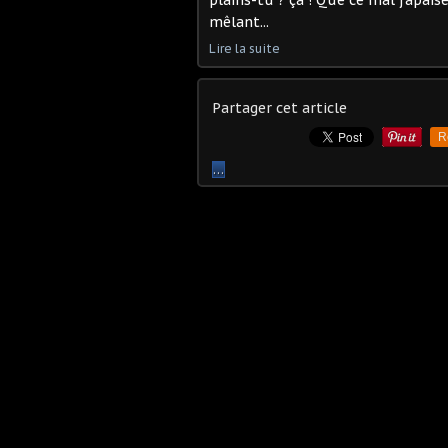
plains-tu ? ça ! Que ce mal j'apais
mêlant...
Lire la suite
Partager cet article
R
…