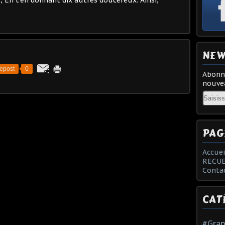
e, En t'en donnant dix autres doucereux. Ainsi,
NEW
epost
0
Abonne
nouvea
Email
PAG
Accuei
RECUE
Conta
CAT
#Gran