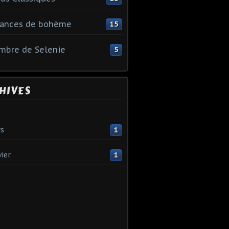
ances de bohème
15
Ambre de Selenie
5
HIVES
s
1
vier
1