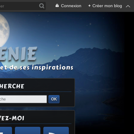
Connexion
+
Créer mon blog
ENIE
et de ses inspirations
HERCHE
OK
VEZ-MOI