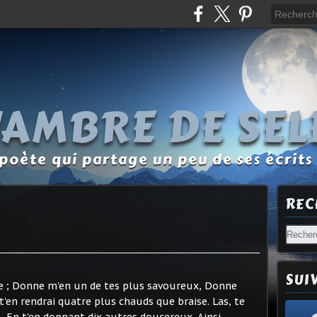
L'AMBRE DE SEL
oète qui partage un peu de ses écrits 
REC
SUI
se ; Donne m'en un de tes plus savoureux, Donne
'en rendrai quatre plus chauds que braise. Las, te