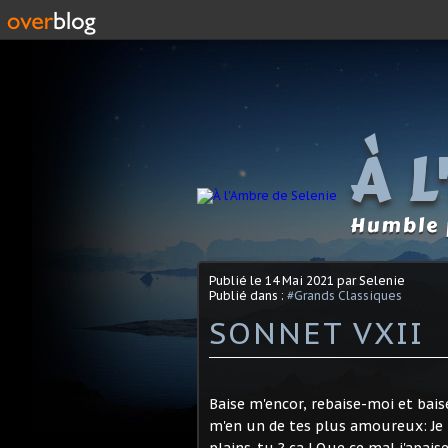
À 
Humble p
Publié le
14 Mai 2021
par Selenie
Publié dans :
#Grands Classiques
SONNET VXII
Baise m'encor, rebaise-moi et bai
m'en un de tes plus amoureux: Je t