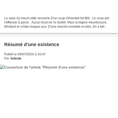
Le vase où meurt cette verveine D'un coup d'éventail fut fêlé ; Le coup dut
l'effleurer à peine : Aucun bruit ne l'a révélé. Mais la légère meurtrissure,
Mordant le cristal chaque jour, D'une marche invisible et sûre, En a fait
lentement le tour. Son...
Résumé d'une existence
Publié le 06/07/2020 à 10:07
Par
Selenie