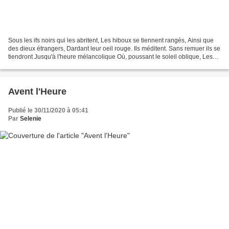
Sous les ifs noirs qui les abritent, Les hiboux se tiennent rangés, Ainsi que
des dieux étrangers, Dardant leur oeil rouge. Ils méditent. Sans remuer ils se
tiendront Jusqu'à l'heure mélancolique Où, poussant le soleil oblique, Les
ténèbres s'établiront....
Avent l'Heure
Publié le 30/11/2020 à 05:41
Par
Selenie