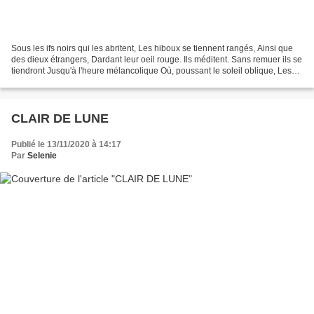
Sous les ifs noirs qui les abritent, Les hiboux se tiennent rangés, Ainsi que
des dieux étrangers, Dardant leur oeil rouge. Ils méditent. Sans remuer ils se
tiendront Jusqu'à l'heure mélancolique Où, poussant le soleil oblique, Les
ténèbres s'établiront....
CLAIR DE LUNE
Publié le 13/11/2020 à 14:17
Par
Selenie