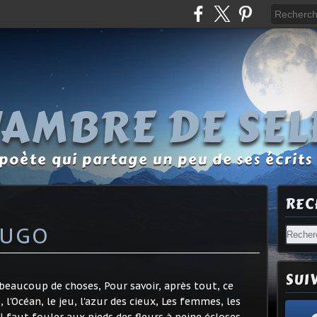
L'AMBRE DE SEL
oète qui partage un peu de ses écrits 
REC
HUGO
SUI
beaucoup de choses, Pour savoir, après tout, ce
l'Océan, le jeu, l'azur des cieux, Les femmes, les