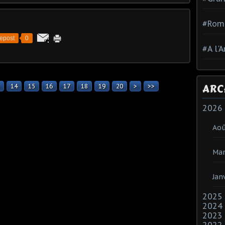
#Rom
epost
0
#A l'
ARC
14
15
16
17
18
19
20
30
>
>>
2026
Ao
Mar
Jan
2025
2024
2023