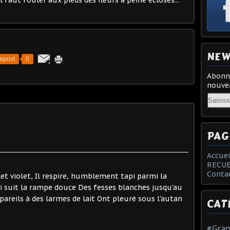
Il faut fouler aux pieds des fleurs à peine écloses...
NEW
epost
0
Abonne
nouvea
Email
PAG
Accuei
RECUE
Conta
t violet, Il respire, humblement tapi parmi la
suit la rampe douce Des fesses blanches jusqu'au
pareils à des larmes de lait Ont pleuré sous l'autan
CAT
#Gran