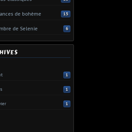
ances de bohème
15
Ambre de Selenie
6
HIVES
ût
1
s
1
vier
1