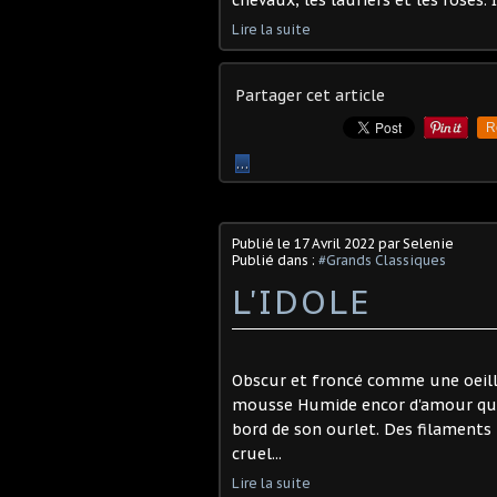
chevaux, les lauriers et les roses. 
Lire la suite
Partager cet article
R
…
Publié le
17 Avril 2022
par Selenie
Publié dans :
#Grands Classiques
L'IDOLE
Obscur et froncé comme une oeille
mousse Humide encor d'amour qui 
bord de son ourlet. Des filaments 
cruel...
Lire la suite