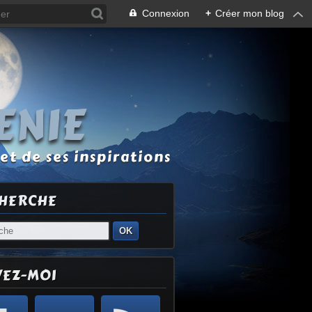
Connexion
+
Créer mon blog
ENIE
et de ses inspirations
HERCHE
OK
VEZ-MOI