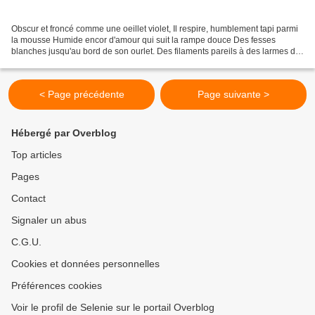
Obscur et froncé comme une oeillet violet, Il respire, humblement tapi parmi
la mousse Humide encor d'amour qui suit la rampe douce Des fesses
blanches jusqu'au bord de son ourlet. Des filaments pareils à des larmes de
lait Ont pleuré sous l'autan cruel...
< Page précédente
Page suivante >
Hébergé par Overblog
Top articles
Pages
Contact
Signaler un abus
C.G.U.
Cookies et données personnelles
Préférences cookies
Voir le profil de Selenie sur le portail Overblog