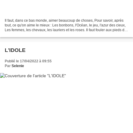
Il faut, dans ce bas monde, aimer beaucoup de choses, Pour savoir, après
tout, ce qu'on aime le mieux : Les bonbons, l'Océan, le jeu, l'azur des cieux,
Les femmes, les chevaux, les lauriers et les roses. Il faut fouler aux pieds des
fleurs à peine écloses...
L'IDOLE
Publié le 17/04/2022 à 09:55
Par
Selenie